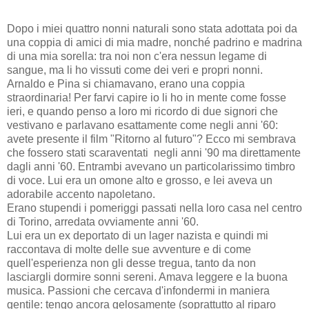
Dopo i miei quattro nonni naturali sono stata adottata poi da
una coppia di amici di mia madre, nonché padrino e madrina
di una mia sorella: tra noi non c'era nessun legame di
sangue, ma li ho vissuti come dei veri e propri nonni.
Arnaldo e Pina si chiamavano, erano una coppia
straordinaria! Per farvi capire io li ho in mente come fosse
ieri, e quando penso a loro mi ricordo di due signori che
vestivano e parlavano esattamente come negli anni '60:
avete presente il film "Ritorno al futuro"? Ecco mi sembrava
che fossero stati scaraventati negli anni '90 ma direttamente
dagli anni '60. Entrambi avevano un particolarissimo timbro
di voce. Lui era un omone alto e grosso, e lei aveva un
adorabile accento napoletano.
Erano stupendi i pomeriggi passati nella loro casa nel centro
di Torino, arredata ovviamente anni '60.
Lui era un ex deportato di un lager nazista e quindi mi
raccontava di molte delle sue avventure e di come
quell'esperienza non gli desse tregua, tanto da non
lasciargli dormire sonni sereni. Amava leggere e la buona
musica. Passioni che cercava d'infondermi in maniera
gentile: tengo ancora gelosamente (soprattutto al riparo