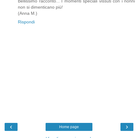
Bellissimo racconto... I momenti speciali vissuti con i nonni
non si dimenticano più!
(Anna M.)
Rispondi
‹
›
Home page