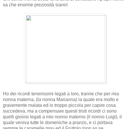
sa che enorme preziosità siano!
Ho dei ricordi tenerissimi legati a loro, tranne che per mia
nonna materna, (la nonna Marianna) la quale era molto e
gravemente malata ed io troppo piccola per capire cosa
succedeva, ma a compensare questi tristi ricordi ci sono
quelli gioiosi legati a mio nonno materno (il nonno Luigi), il
quale veniva tutte le domeniche a pranzo, e ci portava
sempre le caramelle mou ed il Fruttolo (non so se