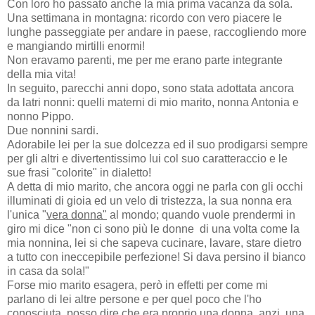
Con loro ho passato anche la mia prima vacanza da sola.
Una settimana in montagna: ricordo con vero piacere le
lunghe passeggiate per andare in paese, raccogliendo more
e mangiando mirtilli enormi!
Non eravamo parenti, me per me erano parte integrante
della mia vita!
In seguito, parecchi anni dopo, sono stata adottata ancora
da latri nonni: quelli materni di mio marito, nonna Antonia e
nonno Pippo.
Due nonnini sardi.
Adorabile lei per la sue dolcezza ed il suo prodigarsi sempre
per gli altri e divertentissimo lui col suo caratteraccio e le
sue frasi "colorite" in dialetto!
A detta di mio marito, che ancora oggi ne parla con gli occhi
illuminati di gioia ed un velo di tristezza, la sua nonna era
l'unica "
vera donna"
al mondo; quando vuole prendermi in
giro mi dice "non ci sono più le donne di una volta come la
mia nonnina, lei si che sapeva cucinare, lavare, stare dietro
a tutto con ineccepibile perfezione! Si dava persino il bianco
in casa da sola!"
Forse mio marito esagera, però in effetti per come mi
parlano di lei altre persone e per quel poco che l'ho
conosciuta, posso dire che era proprio una donna, anzi, una