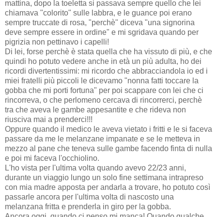
mattina, dopo la toeletta si passava sempre quello che lei
chiamava "colorito" sulle labbra, e le guance poi erano
sempre truccate di rosa, "perchè" diceva "una signorina
deve sempre essere in ordine" e mi sgridava quando per
pigrizia non pettinavo i capelli!
Di lei, forse perchè è stata quella che ha vissuto di più, e che
quindi ho potuto vedere anche in età un più adulta, ho dei
ricordi divertentissimi: mi ricordo che abbracciandola io ed i
miei fratelli più piccoli le dicevamo "nonna fatti toccare la
gobba che mi porti fortuna" per poi scappare con lei che ci
rincorreva, o che perlomeno cercava di rincorrerci, perchè
tra che aveva le gambe appesantite e che rideva non
riusciva mai a prenderci!!!
Oppure quando il medico le aveva vietato i fritti e le si faceva
passare da me le melanzane impanate e se le metteva in
mezzo al pane che teneva sulle gambe facendo finta di nulla
e poi mi faceva l'occhiolino.
L'ho vista per l'ultima volta quando avevo 22/23 anni,
durante un viaggio lungo un solo fine settimana intrapreso
con mia madre apposta per andarla a trovare, ho potuto così
passarle ancora per l'ultima volta di nascosto una
melanzana fritta e prenderla in giro per la gobba.
Ancora oggi, quando ci penso mi manca! Quando qualche