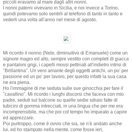
piccoli eravamo al mare dagli altri nonni.
I nonni paterni vivevano in Sicilia, e noi invece a Torino,
quindi potevamo solo sentirli al telefono di tanto in tanto e
vederli una volta all'anno nel mese di agosto.
Mi ricordo il nonno (Nele, diminuitivo di Emanuele) come un
signore magro ed alto, sempre vestito con completi di giacca
e pantaloni grigi, i capelli mossi pettinati all'indietro intrisi di
"Brillantina". Un vero amante degli oggetti antichi, un po' per
passione ed un po' per lavoro, per questo infatti la sua casa
ne era piena.
Ho l'immagine di me seduta sulle sue ginocchia per fare il
"cavallino". Mi ricordo i lunghi discorsi che faceva con mio
padre, seduti sul balcone su quelle sedie sdraio fatte di
tubicini di gomma intrecciati, in una lingua che per me era
incomprensibile, ma che poi col tempo ho imparato a capire
ed apprezzare.
Poi purtroppo, come è ovvio che sia, se n'è andato anche
lui, ed ho stampato nella mente, come fosse ieri,