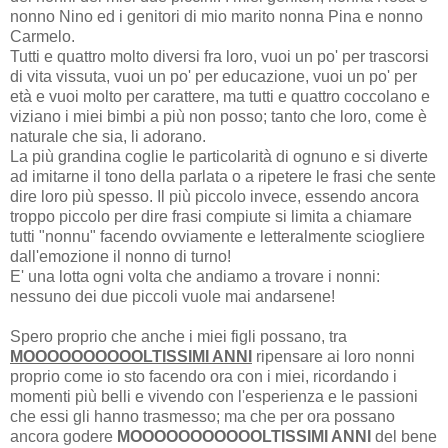
nonno Nino ed i genitori di mio marito nonna Pina e nonno
Carmelo.
Tutti e quattro molto diversi fra loro, vuoi un po' per trascorsi
di vita vissuta, vuoi un po' per educazione, vuoi un po' per
età e vuoi molto per carattere, ma tutti e quattro coccolano e
viziano i miei bimbi a più non posso; tanto che loro, come è
naturale che sia, li adorano.
La più grandina coglie le particolarità di ognuno e si diverte
ad imitarne il tono della parlata o a ripetere le frasi che sente
dire loro più spesso. Il più piccolo invece, essendo ancora
troppo piccolo per dire frasi compiute si limita a chiamare
tutti "nonnu" facendo ovviamente e letteralmente sciogliere
dall'emozione il nonno di turno!
E' una lotta ogni volta che andiamo a trovare i nonni:
nessuno dei due piccoli vuole mai andarsene!
Spero proprio che anche i miei figli possano, tra
MOOOOOOOOOOLTISSIMI ANNI
ripensare ai loro nonni
proprio come io sto facendo ora con i miei, ricordando i
momenti più belli e vivendo con l'esperienza e le passioni
che essi gli hanno trasmesso; ma che per ora possano
ancora godere
MOOOOOOOOOOOLTISSIMI ANNI
del bene